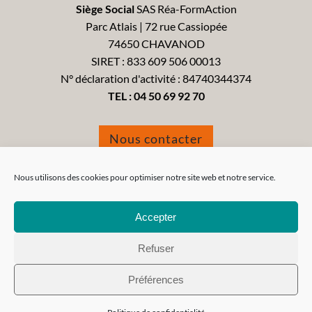
Siège Social
SAS Réa-FormAction
Parc Atlais | 72 rue Cassiopée
74650 CHAVANOD
SIRET : 833 609 506 00013
N° déclaration d'activité : 84740344374
TEL :
04 50 69 92 70
Nous contacter
Formulaire de réclamation
Nous utilisons des cookies pour optimiser notre site web et notre service.
Accepter
Refuser
Tous droits réservés 2021 - Réa-FormAction -
Mentions
Préférences
Légales
-
CGV
-
CGU
-
Politique de confidentialité