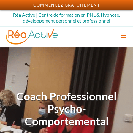
Passer
COMMENCEZ GRATUITEMENT
au
Réa
Active | Centre de formation en PNL & Hypnose,
contenu
développement personnel et professionnel
Coach Professionnel
Psycho-
Comportemental