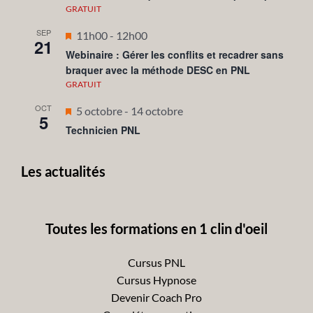
avant
GRATUIT
SEP
Mis
11h00
-
12h00
21
en
Webinaire : Gérer les conflits et recadrer sans
braquer avec la méthode DESC en PNL
avant
GRATUIT
OCT
Mis
5 octobre
-
14 octobre
5
en
Technicien PNL
avant
Les actualités
Toutes les formations en 1 clin d'oeil
Cursus PNL
Cursus Hypnose
Devenir Coach Pro