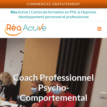
Passer
COMMENCEZ GRATUITEMENT
au
Réa
Active | Centre de formation en PNL & Hypnose,
contenu
développement personnel et professionnel
Coach Professionnel
Psycho-
Comportemental