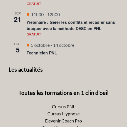
avant
GRATUIT
SEP
Mis
11h00
-
12h00
21
en
Webinaire : Gérer les conflits et recadrer sans
braquer avec la méthode DESC en PNL
avant
GRATUIT
OCT
Mis
5 octobre
-
14 octobre
5
en
Technicien PNL
avant
Les actualités
Toutes les formations en 1 clin d'oeil
Cursus PNL
Cursus Hypnose
Devenir Coach Pro