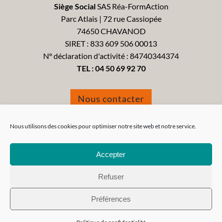
Siège Social
SAS Réa-FormAction
Parc Atlais | 72 rue Cassiopée
74650 CHAVANOD
SIRET : 833 609 506 00013
N° déclaration d'activité : 84740344374
TEL :
04 50 69 92 70
Nous contacter
Formulaire de réclamation
Nous utilisons des cookies pour optimiser notre site web et notre service.
Accepter
Refuser
Tous droits réservés 2021 - Réa-FormAction -
Mentions
Préférences
Légales
-
CGV
-
CGU
-
Politique de confidentialité