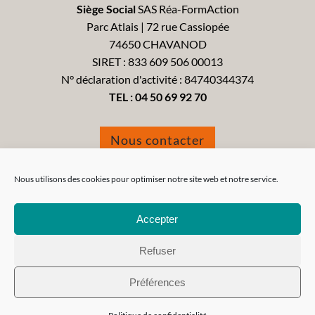
Siège Social
SAS Réa-FormAction
Parc Atlais | 72 rue Cassiopée
74650 CHAVANOD
SIRET : 833 609 506 00013
N° déclaration d'activité : 84740344374
TEL :
04 50 69 92 70
Nous contacter
Formulaire de réclamation
Nous utilisons des cookies pour optimiser notre site web et notre service.
Accepter
Refuser
Tous droits réservés 2021 - Réa-FormAction -
Mentions
Préférences
Légales
-
CGV
-
CGU
-
Politique de confidentialité