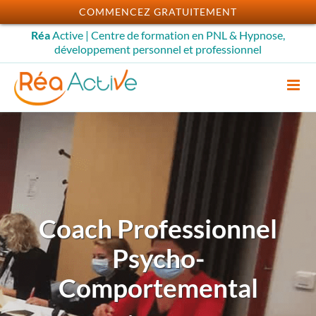
Passer
COMMENCEZ GRATUITEMENT
au
Réa
Active | Centre de formation en PNL & Hypnose,
contenu
développement personnel et professionnel
Coach Professionnel
Psycho-
Comportemental