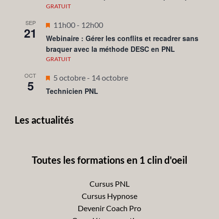
avant
GRATUIT
SEP
Mis
11h00
-
12h00
21
en
Webinaire : Gérer les conflits et recadrer sans
braquer avec la méthode DESC en PNL
avant
GRATUIT
OCT
Mis
5 octobre
-
14 octobre
5
en
Technicien PNL
avant
Les actualités
Toutes les formations en 1 clin d'oeil
Cursus PNL
Cursus Hypnose
Devenir Coach Pro