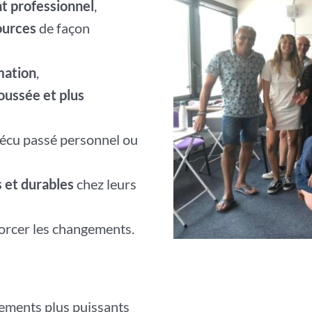
t professionnel
,
ources
de façon
mation
,
poussée et plus
vécu passé personnel ou
 et durables
chez leurs
forcer les changements.
ements plus puissants