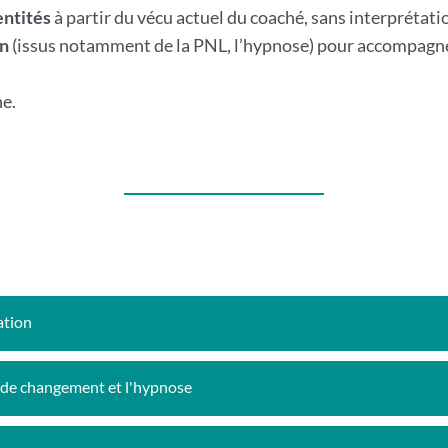
entités
à partir du vécu actuel du coaché, sans interprétatio
on
(issus notamment de la PNL, l’hypnose) pour accompagne
ne.
ation
s de changement et l'hypnose