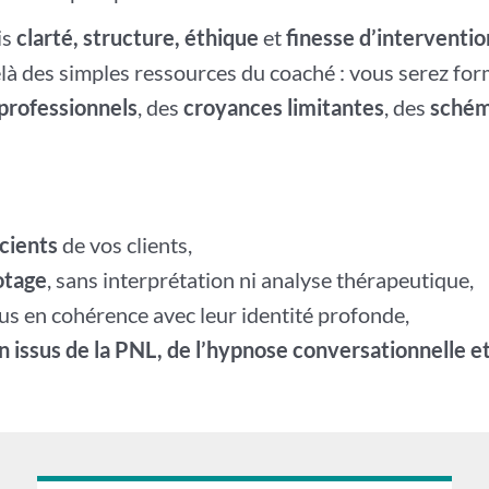
is
clarté, structure, éthique
et
finesse d’interventio
là des simples ressources du coaché : vous serez for
professionnels
, des
croyances limitantes
, des
schém
cients
de vos clients,
otage
, sans interprétation ni analyse thérapeutique,
lus en cohérence avec leur identité profonde,
n issus de la PNL, de l’hypnose conversationnelle e