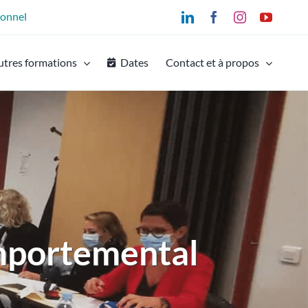
ionnel
LinkedIn
Facebook
Instagram
YouTu
utres formations
Dates
Contact et à propos
mportemental