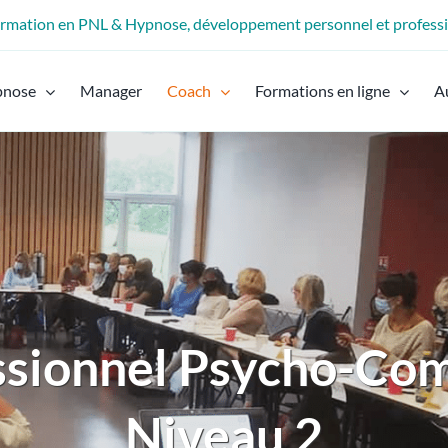
formation en PNL & Hypnose, développement personnel et profess
pnose
Manager
Coach
Formations en ligne
A
ssionnel Psycho-Co
Niveau 2