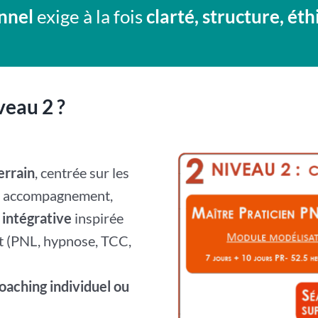
nnel
exige à la fois
clarté, structure, ét
veau 2 ?
errain
, centrée sur les
n accompagnement,
intégrative
inspirée
t (PNL, hypnose, TCC,
oaching individuel ou