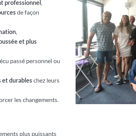
t professionnel
,
ources
de façon
mation
,
poussée et plus
vécu passé personnel ou
 et durables
chez leurs
forcer les changements.
ements plus puissants