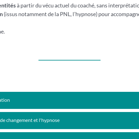
entités
à partir du vécu actuel du coaché, sans interprétatio
on
(issus notamment de la PNL, l’hypnose) pour accompagne
ne.
ation
s de changement et l'hypnose