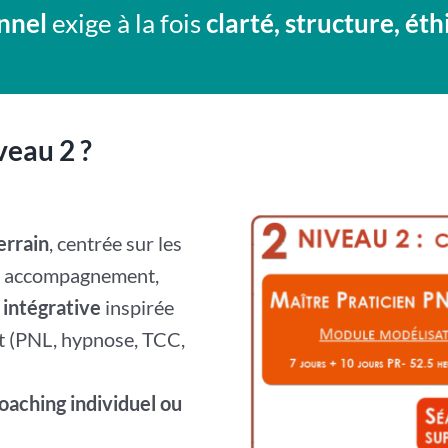
nnel
exige à la fois
clarté, structure, ét
veau 2 ?
errain
, centrée sur les
n accompagnement,
intégrative
inspirée
t (PNL, hypnose, TCC,
oaching individuel ou