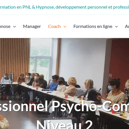
formation en PNL & Hypnose, développement personnel et profess
pnose
Manager
Coach
Formations en ligne
A
ssionnel Psycho-Co
Niveau 2