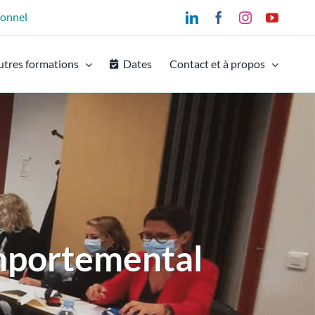
ionnel
LinkedIn
Facebook
Instagram
YouTu
utres formations
Dates
Contact et à propos
mportemental