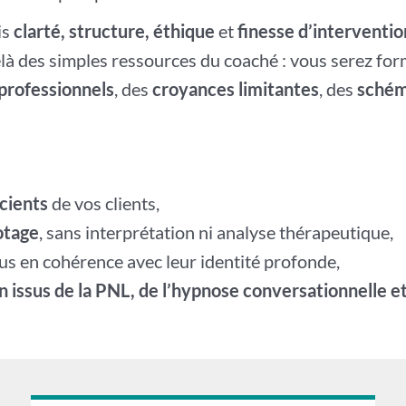
is
clarté, structure, éthique
et
finesse d’interventio
là des simples ressources du coaché : vous serez for
professionnels
, des
croyances limitantes
, des
schém
cients
de vos clients,
otage
, sans interprétation ni analyse thérapeutique,
lus en cohérence avec leur identité profonde,
n issus de la PNL, de l’hypnose conversationnelle e