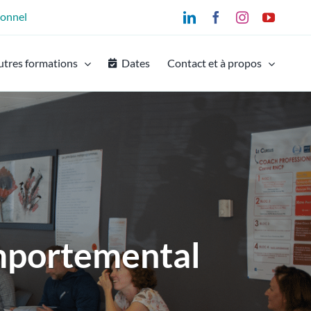
ionnel
LinkedIn
Facebook
Instagram
YouTu
utres formations
Dates
Contact et à propos
mportemental