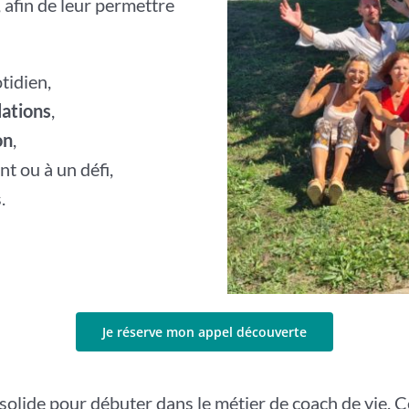
, afin de leur permettre
tidien,
lations
,
on
,
t ou à un défi,
.
Je réserve mon appel découverte
olide pour débuter dans le métier de coach de vie. C