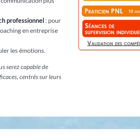
e communication plus
h professionnel
: pour
coaching en entreprise
uler les émotions.
ous serez capable de
caces, centrés sur leurs