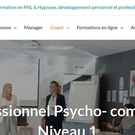
formation en PNL & Hypnose, développement personnel et profess
pnose
Manager
Coach
Formations en ligne
A
ssionnel Psycho- co
Niveau 1