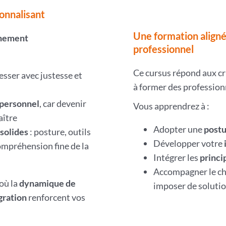
ionnalisant
Une formation aligné
inement
professionnel
Ce cursus répond aux cr
sser avec justesse et
à former des professio
personnel
, car devenir
Vous apprendrez à :
aître
Adopter une
postu
solides
: posture, outils
Développer votre
mpréhension fine de la
Intégrer les
princi
Accompagner le ch
 où la
dynamique de
imposer de solutio
gration
renforcent vos