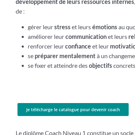
développement de leurs ressources internes
de :
gérer leur
stress
et leurs
émotions
au quo
améliorer leur
communication
et leurs
re
renforcer leur
confiance
et leur
motivati
se
préparer mentalement
à un changemen
se fixer et atteindre des
objectifs
concrets
Je télécharge le catalogue pour devenir coach
Le diplôme Coach Niveau 1 constitue un socle s