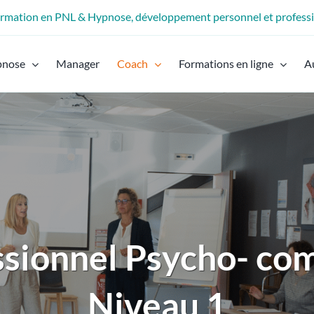
formation en PNL & Hypnose, développement personnel et profess
pnose
Manager
Coach
Formations en ligne
A
ssionnel Psycho- co
Niveau 1