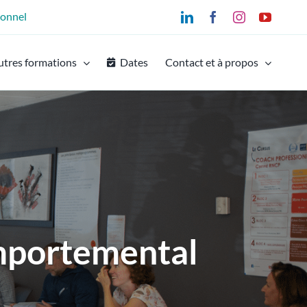
ionnel
LinkedIn
Facebook
Instagram
YouTu
utres formations
Dates
Contact et à propos
mportemental