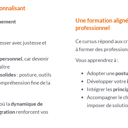
ionnalisant
Une formation aligné
inement
professionnel
Ce cursus répond aux cr
sser avec justesse et
à former des professio
personnel
, car devenir
Vous apprendrez à :
aître
Adopter une
postu
solides
: posture, outils
Développer votre
mpréhension fine de la
Intégrer les
princi
Accompagner le ch
 où la
dynamique de
imposer de solutio
gration
renforcent vos