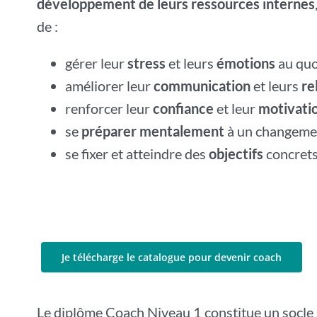
développement de leurs ressources internes
de :
gérer leur
stress
et leurs
émotions
au quo
améliorer leur
communication
et leurs
re
renforcer leur
confiance
et leur
motivati
se
préparer mentalement
à un changemen
se fixer et atteindre des
objectifs
concrets
Je télécharge le catalogue pour devenir coach
Le diplôme Coach Niveau 1 constitue un socle s