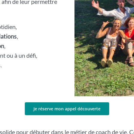
, afin de leur permettre
tidien,
lations
,
on
,
t ou à un défi,
.
Je réserve mon appel découverte
olide pour débuter dans le métier de coach de vie. C