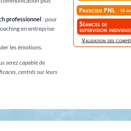
e communication plus
h professionnel
: pour
coaching en entreprise
uler les émotions.
ous serez capable de
caces, centrés sur leurs