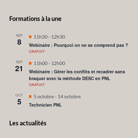
Formations à la une
SEP
Mis
11h30
-
12h30
8
en
Webinaire : Pourquoi on ne se comprend pas ?
avant
GRATUIT
SEP
Mis
11h00
-
12h00
21
en
Webinaire : Gérer les conflits et recadrer sans
braquer avec la méthode DESC en PNL
avant
GRATUIT
OCT
Mis
5 octobre
-
14 octobre
5
en
Technicien PNL
avant
Les actualités