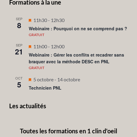
Formations à la une
SEP
Mis
11h30
-
12h30
8
en
Webinaire : Pourquoi on ne se comprend pas ?
avant
GRATUIT
SEP
Mis
11h00
-
12h00
21
en
Webinaire : Gérer les conflits et recadrer sans
braquer avec la méthode DESC en PNL
avant
GRATUIT
OCT
Mis
5 octobre
-
14 octobre
5
en
Technicien PNL
avant
Les actualités
Toutes les formations en 1 clin d'oeil