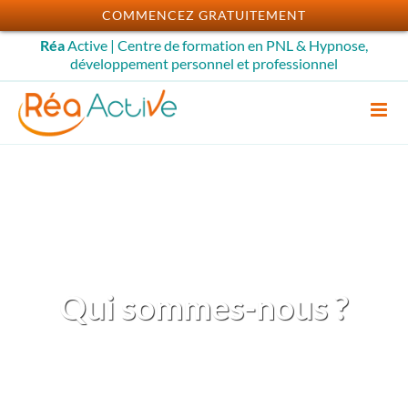
Passer
COMMENCEZ GRATUITEMENT
au
Réa
Active | Centre de formation en PNL & Hypnose,
contenu
développement personnel et professionnel
Qui sommes-nous ?
Centre de formation –
développement professionnel –