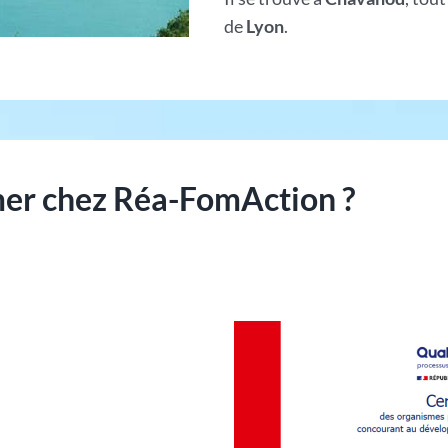
de
Lyon
.
rmer chez Réa-FomAction ?