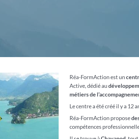
Réa-FormAction est un
centr
Active, dédié au
développeme
métiers de l’accompagneme
Le centre a été créé il y a 12 
Réa-FormAction propose
des
compétences professionnelles
Il se trouve à
Chavanod
, tout