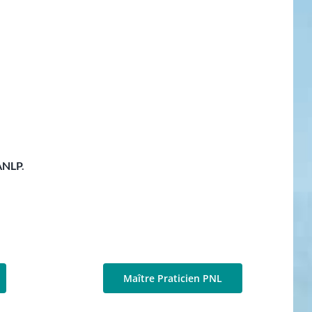
ANLP
.
Maître Praticien PNL