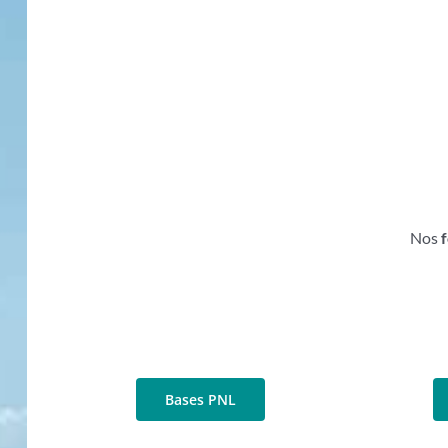
Nos
Bases PNL