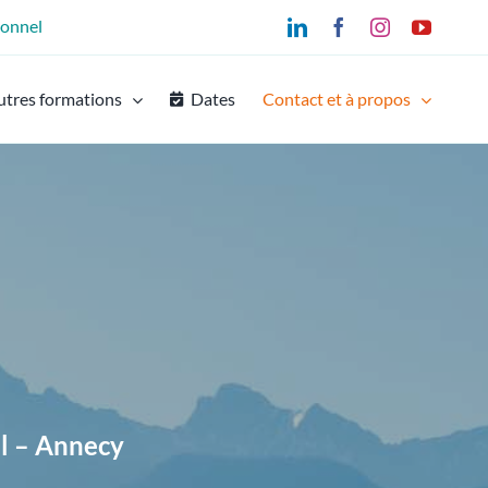
ionnel
LinkedIn
Facebook
Instagram
YouTu
utres formations
Dates
Contact et à propos
l – Annecy