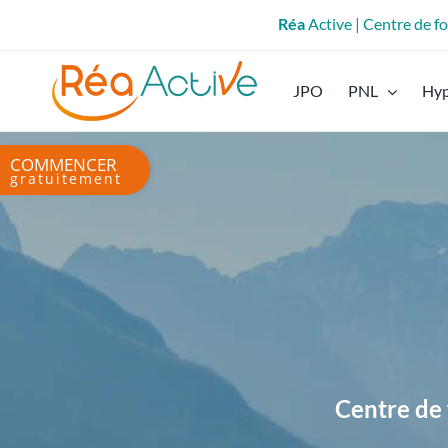
Passer
Réa
Active | Centre de 
au
contenu
JPO
PNL
Hy
Bascule
de
la
zone
de
la
barre
coulissante
Centre de