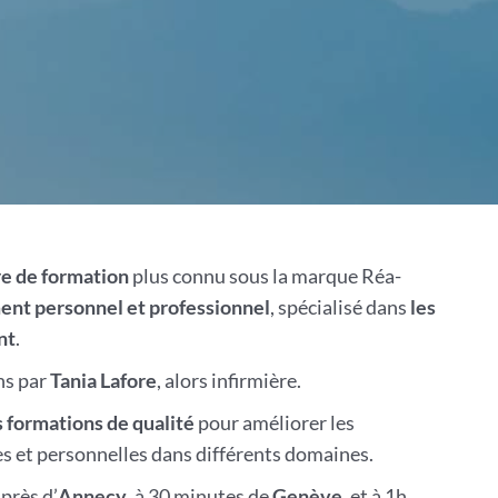
e de formation
plus connu sous la marque Réa-
nt personnel et professionnel
, spécialisé dans
les
nt
.
ans par
Tania Lafore
, alors infirmière.
 formations de qualité
pour améliorer les
 et personnelles dans différents domaines.
 près d’
Annecy
, à 30 minutes de
Genève
, et à 1h