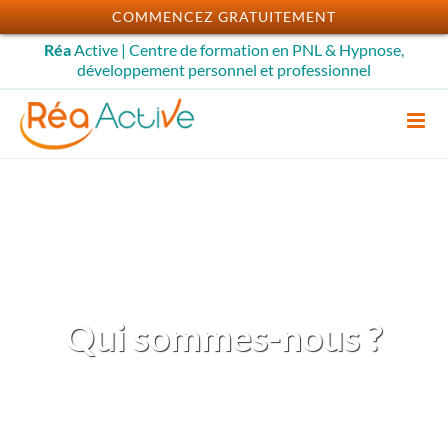
Passer
COMMENCEZ GRATUITEMENT
au
Réa
Active | Centre de formation en PNL & Hypnose,
contenu
développement personnel et professionnel
Qui sommes-nous ?
Centre de formation –
développement professionnel –