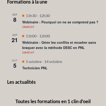
Formations à la une
SEP
Mis
11h30
-
12h30
8
en
Webinaire : Pourquoi on ne se comprend pas ?
avant
GRATUIT
SEP
Mis
11h00
-
12h00
21
en
Webinaire : Gérer les conflits et recadrer sans
braquer avec la méthode DESC en PNL
avant
GRATUIT
OCT
Mis
5 octobre
-
14 octobre
5
en
Technicien PNL
avant
Les actualités
Toutes les formations en 1 clin d'oeil