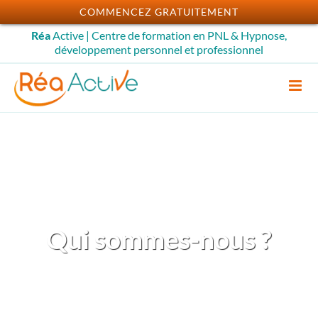
Passer
COMMENCEZ GRATUITEMENT
au
Réa
Active | Centre de formation en PNL & Hypnose,
contenu
développement personnel et professionnel
Qui sommes-nous ?
Centre de formation –
développement professionnel –