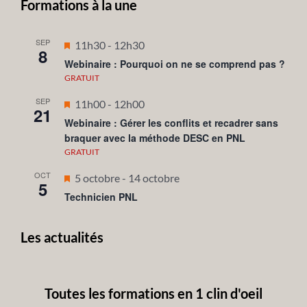
Formations à la une
SEP
Mis
11h30
-
12h30
8
en
Webinaire : Pourquoi on ne se comprend pas ?
avant
GRATUIT
SEP
Mis
11h00
-
12h00
21
en
Webinaire : Gérer les conflits et recadrer sans
braquer avec la méthode DESC en PNL
avant
GRATUIT
OCT
Mis
5 octobre
-
14 octobre
5
en
Technicien PNL
avant
Les actualités
Toutes les formations en 1 clin d'oeil