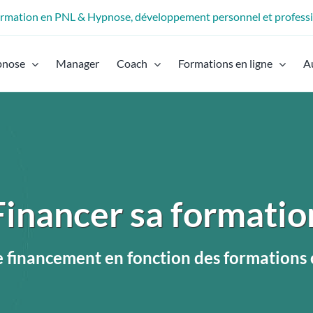
formation en PNL & Hypnose, développement personnel et profess
pnose
Manager
Coach
Formations en ligne
A
Financer sa formatio
e financement en fonction des formations c