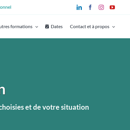
ionnel
LinkedIn
Facebook
Instagram
YouTu
utres formations
Dates
Contact et à propos
n
hoisies et de votre situation