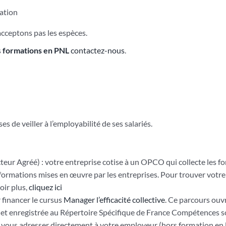
mation
cceptons pas les espèces.
s
formations en PNL
contactez-nous
.
s de veiller à l’employabilité de ses salariés.
teur Agréé) : votre entreprise cotise à un OPCO qui collecte les f
 formations mises en œuvre par les entreprises. Pour trouver votr
oir plus,
cliquez ici
 financer le cursus
Manager l’efficacité collective
. Ce parcours ouvr
cyfco et enregistrée au Répertoire Spécifique de France Compétences
 vous adresser directement à votre employeur (hors formation en 