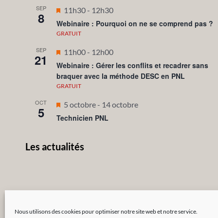
SEP
Mis
11h30
-
12h30
8
en
Webinaire : Pourquoi on ne se comprend pas ?
avant
GRATUIT
SEP
Mis
11h00
-
12h00
21
en
Webinaire : Gérer les conflits et recadrer sans
braquer avec la méthode DESC en PNL
avant
GRATUIT
OCT
Mis
5 octobre
-
14 octobre
5
en
Technicien PNL
avant
Les actualités
Nous utilisons des cookies pour optimiser notre site web et notre service.