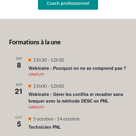
Coach professionnel
Formations à la une
SEP
Mis
11h30
-
12h30
8
en
Webinaire : Pourquoi on ne se comprend pas ?
avant
GRATUIT
SEP
Mis
11h00
-
12h00
21
en
Webinaire : Gérer les conflits et recadrer sans
braquer avec la méthode DESC en PNL
avant
GRATUIT
OCT
Mis
5 octobre
-
14 octobre
5
en
Technicien PNL
avant