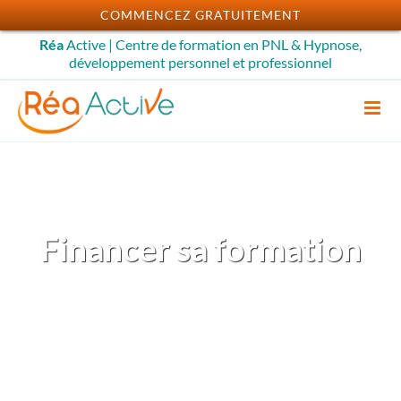
Passer
COMMENCEZ GRATUITEMENT
au
Réa
Active | Centre de formation en PNL & Hypnose,
contenu
développement personnel et professionnel
Financer sa formation
Découvrez les possibilités de
financement en fonction des
formations choisies et de votre
situation