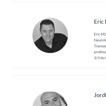
Eri
Eric M
Neuroli
Transac
profess
3/3 du 
Jord