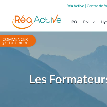
Passer
Réa
Active | Centre de 
au
contenu
JPO
PNL
Hy
Bascule
de
la
zone
de
la
barre
Les Formateurs
coulissante