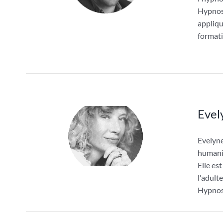
Hypnos
appliqu
formati
Evel
Evelyn
humanit
Elle es
l'adult
Hypnose