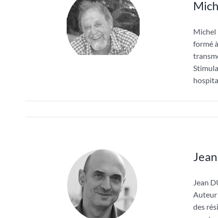
Mich
Michel
formé à
transme
Stimula
hospita
Jea
Jean D
Auteur 
des rés