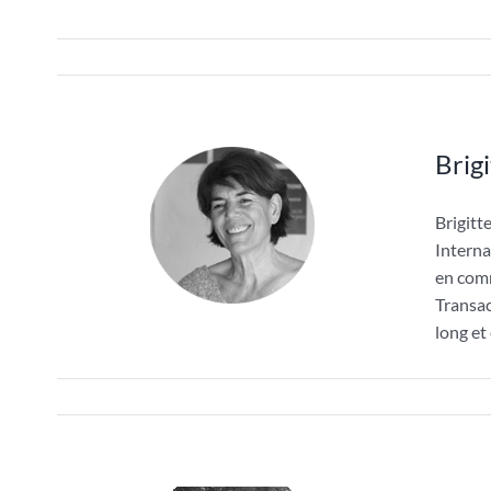
Brig
Brigit
Interna
en comm
Transac
long et