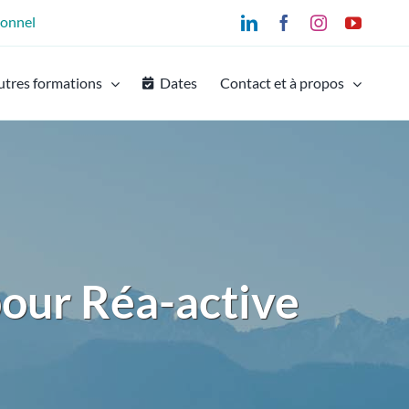
ionnel
LinkedIn
Facebook
Instagram
YouTu
utres formations
Dates
Contact et à propos
pour Réa-active