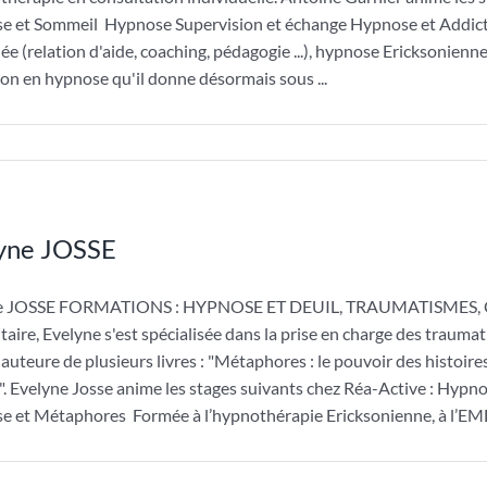
e et Sommeil Hypnose Supervision et échange Hypnose et Addict
ée (relation d'aide, coaching, pédagogie ...), hypnose Ericksonienne
on en hypnose qu'il donne désormais sous ...
yne JOSSE
e JOSSE FORMATIONS : HYPNOSE ET DEUIL, TRAUMATISMES, C
aire, Evelyne s'est spécialisée dans la prise en charge des trauma
t auteure de plusieurs livres : "Métaphores : le pouvoir des histo
e". Evelyne Josse anime les stages suivants chez Réa-Active : H
 et Métaphores Formée à l’hypnothérapie Ericksonienne, à l’EMDR, 