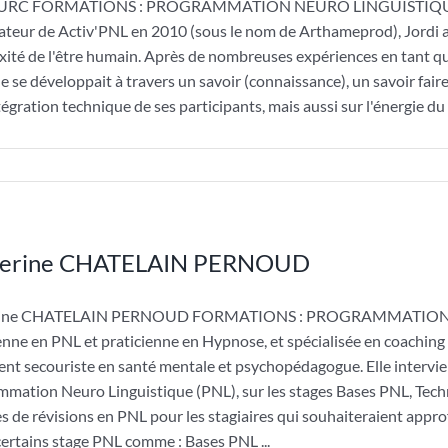
TURC FORMATIONS : PROGRAMMATION NEURO LINGUISTIQUE E
ateur de Activ'PNL en 2010 (sous le nom de Arthameprod), Jordi a
ité de l'être humain. Après de nombreuses expériences en tant qu'
 se développait à travers un savoir (connaissance), un savoir faire (
tégration technique de ses participants, mais aussi sur l'énergie du c
herine CHATELAIN PERNOUD
rine CHATELAIN PERNOUD FORMATIONS : PROGRAMMATION NE
enne en PNL et praticienne en Hypnose, et spécialisée en coaching 
nt secouriste en santé mentale et psychopédagogue. Elle intervie
mation Neuro Linguistique (PNL), sur les stages Bases PNL, Tech
s de révisions en PNL pour les stagiaires qui souhaiteraient app
ertains stage PNL comme : Bases PNL ...