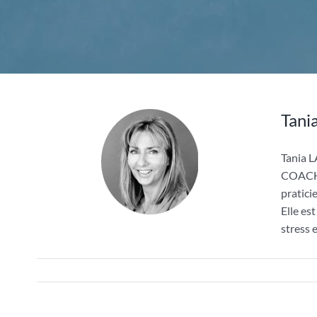
Tani
Tania
COACHIN
pratici
Elle es
stress 