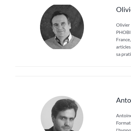
Oliv
Olivi
PHOBIES
France,
article
sa prat
Anto
Antoi
Formate
l'hypno