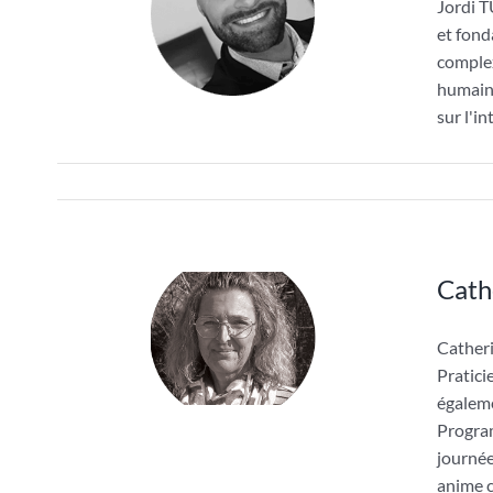
Jordi 
et fond
complex
humaine
sur l'in
Cat
Cathe
Pratici
égaleme
Program
journée
anime c