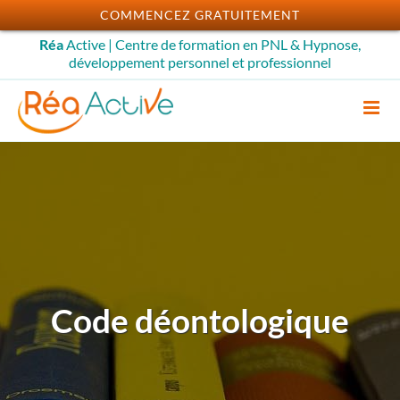
Passer
COMMENCEZ GRATUITEMENT
au
Réa
Active | Centre de formation en PNL & Hypnose,
contenu
développement personnel et professionnel
Code déontologique