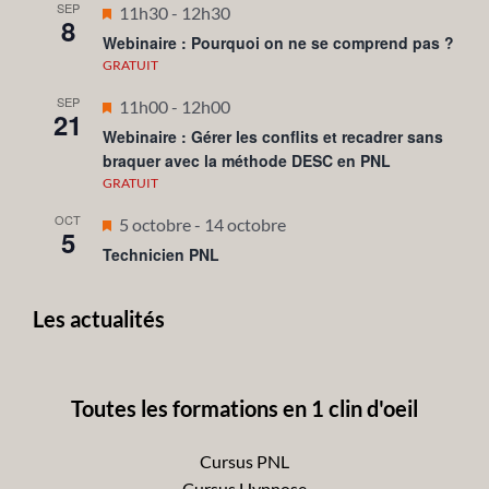
SEP
Mis
11h30
-
12h30
8
en
Webinaire : Pourquoi on ne se comprend pas ?
avant
GRATUIT
SEP
Mis
11h00
-
12h00
21
en
Webinaire : Gérer les conflits et recadrer sans
braquer avec la méthode DESC en PNL
avant
GRATUIT
OCT
Mis
5 octobre
-
14 octobre
5
en
Technicien PNL
avant
Les actualités
Toutes les formations en 1 clin d'oeil
Cursus PNL
Cursus Hypnose