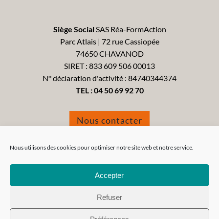
Siège Social
SAS Réa-FormAction
Parc Atlais | 72 rue Cassiopée
74650 CHAVANOD
SIRET : 833 609 506 00013
N° déclaration d'activité : 84740344374
TEL :
04 50 69 92 70
Nous contacter
Formulaire de réclamation
Nous utilisons des cookies pour optimiser notre site web et notre service.
Accepter
Refuser
Tous droits réservés 2021 - Réa-FormAction -
Mentions