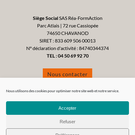
Siège Social
SAS Réa-FormAction
Parc Atlais | 72 rue Cassiopée
74650 CHAVANOD
SIRET : 833 609 506 00013
N° déclaration d'activité : 84740344374
TEL :
04 50 69 92 70
Nous contacter
Formulaire de réclamation
Nous utilisons des cookies pour optimiser notre site web et notre service.
Accepter
Refuser
Tous droits réservés 2021 - Réa-FormAction -
Mentions