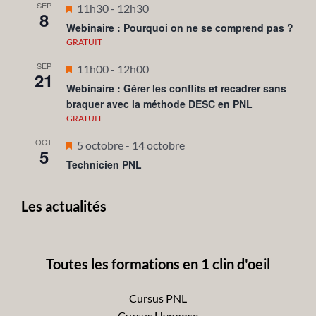
SEP
Mis
11h30
-
12h30
8
en
Webinaire : Pourquoi on ne se comprend pas ?
avant
GRATUIT
SEP
Mis
11h00
-
12h00
21
en
Webinaire : Gérer les conflits et recadrer sans
braquer avec la méthode DESC en PNL
avant
GRATUIT
OCT
Mis
5 octobre
-
14 octobre
5
en
Technicien PNL
avant
Les actualités
Toutes les formations en 1 clin d'oeil
Cursus PNL
Cursus Hypnose