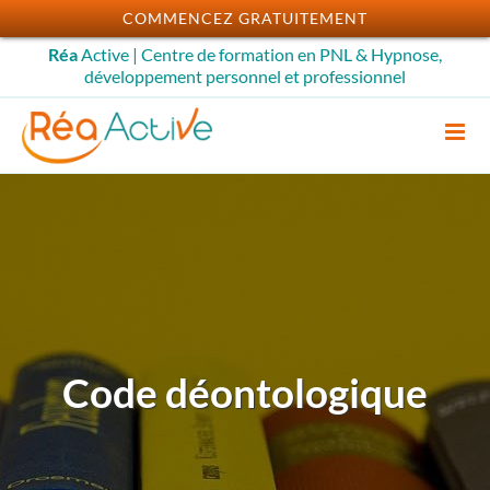
Passer
COMMENCEZ GRATUITEMENT
au
Réa
Active | Centre de formation en PNL & Hypnose,
contenu
développement personnel et professionnel
Code déontologique