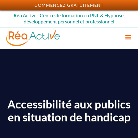
Passer
COMMENCEZ GRATUITEMENT
au
Réa
Active | Centre de formation en PNL & Hypnose,
contenu
développement personnel et professionnel
Accessibilité aux publics
en situation de handicap