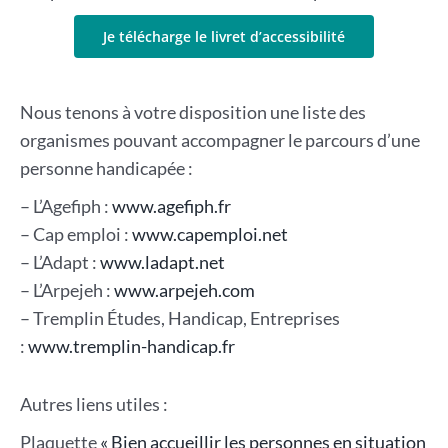
Je télécharge le livret d’accessibilité
Nous tenons à votre disposition une liste des
organismes pouvant accompagner le parcours d’une
personne handicapée :
– L’Agefiph :
www.agefiph.fr
– Cap emploi :
www.capemploi.net
– L’Adapt :
www.ladapt.net
– L’Arpejeh :
www.arpejeh.com
– Tremplin Études, Handicap, Entreprises
:
www.tremplin-handicap.fr
Autres liens utiles :
Plaquette
« Bien accueillir les personnes en situation