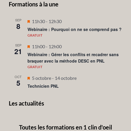
Formations à la une
SEP
Mis
11h30
-
12h30
8
en
Webinaire : Pourquoi on ne se comprend pas ?
avant
GRATUIT
SEP
Mis
11h00
-
12h00
21
en
Webinaire : Gérer les conflits et recadrer sans
braquer avec la méthode DESC en PNL
avant
GRATUIT
OCT
Mis
5 octobre
-
14 octobre
5
en
Technicien PNL
avant
Les actualités
Toutes les formations en 1 clin d'oeil