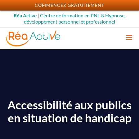
Passer
COMMENCEZ GRATUITEMENT
au
Réa
Active | Centre de formation en PNL & Hypnose,
contenu
développement personnel et professionnel
Accessibilité aux publics
en situation de handicap