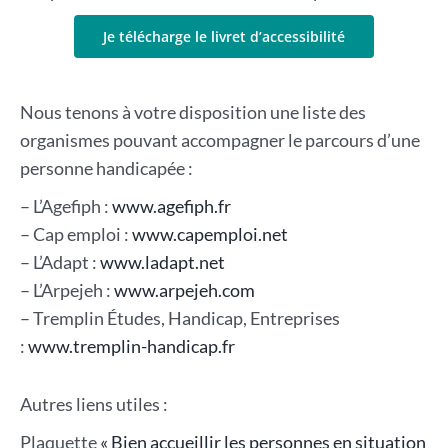
Je télécharge le livret d’accessibilité
Nous tenons à votre disposition une liste des
organismes pouvant accompagner le parcours d’une
personne handicapée :
– L’Agefiph :
www.agefiph.fr
– Cap emploi :
www.capemploi.net
– L’Adapt :
www.ladapt.net
– L’Arpejeh :
www.arpejeh.com
– Tremplin Études, Handicap, Entreprises
:
www.tremplin-handicap.fr
Autres liens utiles :
Plaquette
« Bien accueillir les personnes en situation