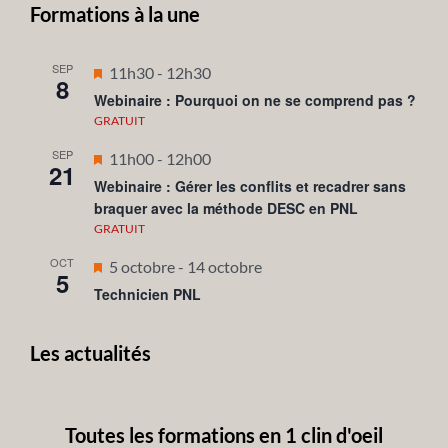
Formations à la une
SEP
Mis
11h30
-
12h30
8
en
Webinaire : Pourquoi on ne se comprend pas ?
avant
GRATUIT
SEP
Mis
11h00
-
12h00
21
en
Webinaire : Gérer les conflits et recadrer sans
braquer avec la méthode DESC en PNL
avant
GRATUIT
OCT
Mis
5 octobre
-
14 octobre
5
en
Technicien PNL
avant
Les actualités
Toutes les formations en 1 clin d'oeil