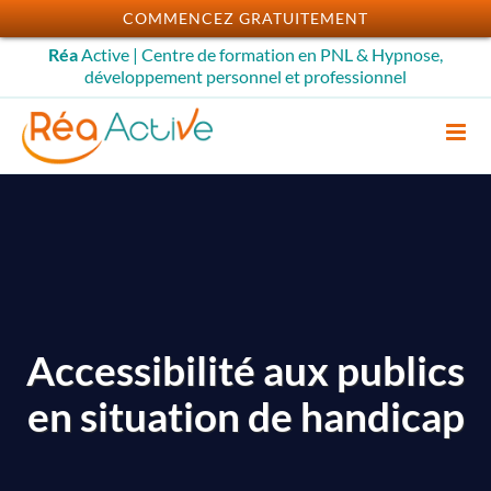
Passer
COMMENCEZ GRATUITEMENT
au
Réa
Active | Centre de formation en PNL & Hypnose,
contenu
développement personnel et professionnel
Accessibilité aux publics
en situation de handicap