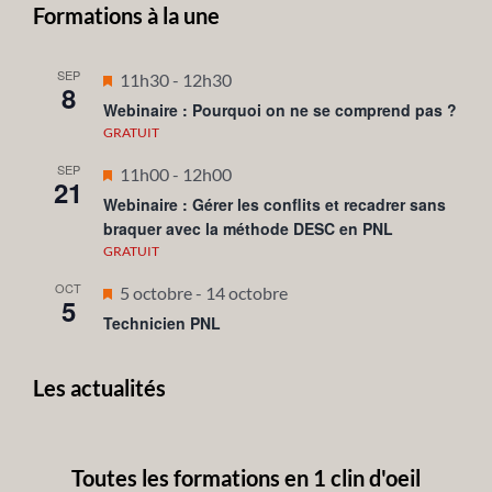
Formations à la une
SEP
Mis
11h30
-
12h30
8
en
Webinaire : Pourquoi on ne se comprend pas ?
avant
GRATUIT
SEP
Mis
11h00
-
12h00
21
en
Webinaire : Gérer les conflits et recadrer sans
braquer avec la méthode DESC en PNL
avant
GRATUIT
OCT
Mis
5 octobre
-
14 octobre
5
en
Technicien PNL
avant
Les actualités
Toutes les formations en 1 clin d'oeil