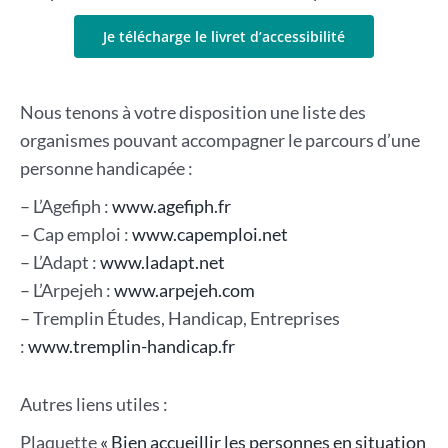
Je télécharge le livret d’accessibilité
Nous tenons à votre disposition une liste des
organismes pouvant accompagner le parcours d’une
personne handicapée :
– L’Agefiph :
www.agefiph.fr
– Cap emploi :
www.capemploi.net
– L’Adapt :
www.ladapt.net
– L’Arpejeh :
www.arpejeh.com
– Tremplin Études, Handicap, Entreprises
:
www.tremplin-handicap.fr
Autres liens utiles :
Plaquette
« Bien accueillir les personnes en situation