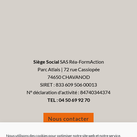
Siège Social
SAS Réa-FormAction
Parc Atlais | 72 rue Cassiopée
74650 CHAVANOD
SIRET : 833 609 506 00013
N° déclaration d'activité : 84740344374
TEL :
04 50 69 92 70
Nous contacter
Formulaire de réclamation
Nous utilisons des cookies pour optimiser notre site web et notre service.