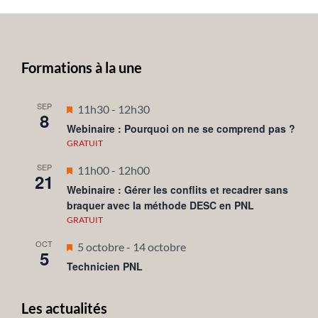
Formations à la une
SEP
Mis
11h30
-
12h30
8
en
Webinaire : Pourquoi on ne se comprend pas ?
avant
GRATUIT
SEP
Mis
11h00
-
12h00
21
en
Webinaire : Gérer les conflits et recadrer sans
braquer avec la méthode DESC en PNL
avant
GRATUIT
OCT
Mis
5 octobre
-
14 octobre
5
en
Technicien PNL
avant
Les actualités