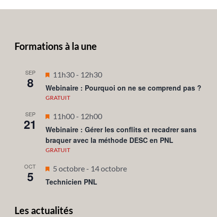
Formations à la une
SEP
Mis
11h30
-
12h30
8
en
Webinaire : Pourquoi on ne se comprend pas ?
avant
GRATUIT
SEP
Mis
11h00
-
12h00
21
en
Webinaire : Gérer les conflits et recadrer sans
braquer avec la méthode DESC en PNL
avant
GRATUIT
OCT
Mis
5 octobre
-
14 octobre
5
en
Technicien PNL
avant
Les actualités