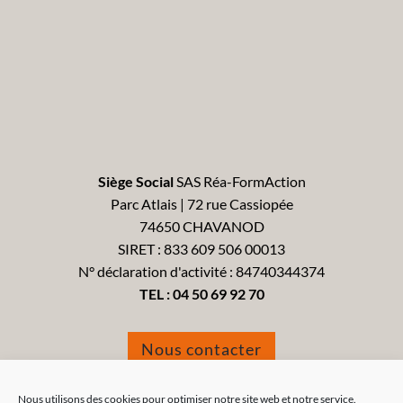
Siège Social
SAS Réa-FormAction
Parc Atlais | 72 rue Cassiopée
74650 CHAVANOD
SIRET : 833 609 506 00013
N° déclaration d'activité : 84740344374
TEL :
04 50 69 92 70
Nous contacter
Formulaire de réclamation
Nous utilisons des cookies pour optimiser notre site web et notre service.