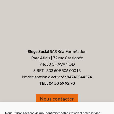
Siège Social
SAS Réa-FormAction
Parc Atlais | 72 rue Cassiopée
74650 CHAVANOD
SIRET : 833 609 506 00013
N° déclaration d'activité : 84740344374
TEL :
04 50 69 92 70
Nous contacter
Formulaire de réclamation
Nous utilisons des cookies pour optimiser notre site web et notre service.