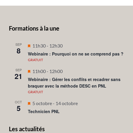
Formations à la une
SEP
Mis
11h30
-
12h30
8
en
Webinaire : Pourquoi on ne se comprend pas ?
avant
GRATUIT
SEP
Mis
11h00
-
12h00
21
en
Webinaire : Gérer les conflits et recadrer sans
braquer avec la méthode DESC en PNL
avant
GRATUIT
OCT
Mis
5 octobre
-
14 octobre
5
en
Technicien PNL
avant
Les actualités