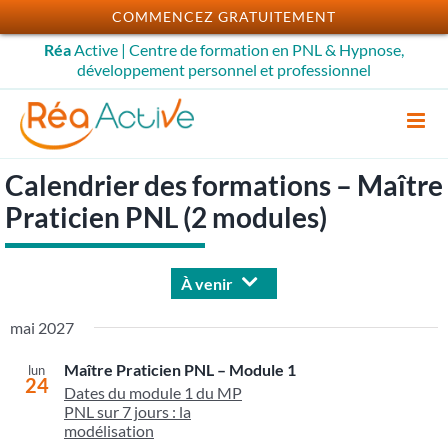
Passer
COMMENCEZ GRATUITEMENT
au
Réa
Active | Centre de formation en PNL & Hypnose,
contenu
développement personnel et professionnel
Calendrier des formations – Maître
Praticien PNL (2 modules)
À venir
Sélectionnez
mai 2027
une
date.
Maître Praticien PNL – Module 1
lun
24
Dates du module 1 du MP
PNL sur 7 jours : la
modélisation