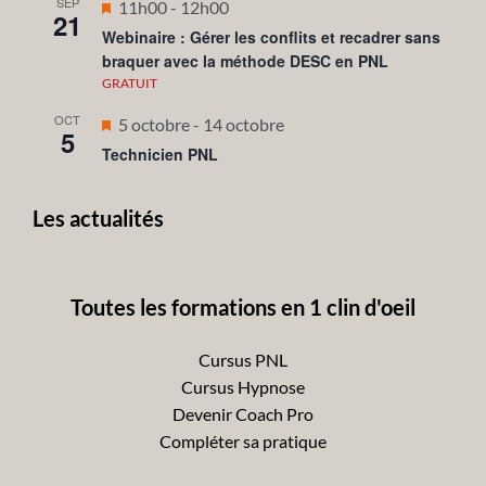
SEP
Mis
11h00
-
12h00
21
en
Webinaire : Gérer les conflits et recadrer sans
braquer avec la méthode DESC en PNL
avant
GRATUIT
OCT
Mis
5 octobre
-
14 octobre
5
en
Technicien PNL
avant
Les actualités
Toutes les formations en 1 clin d'oeil
Cursus PNL
Cursus Hypnose
Devenir Coach Pro
Compléter sa pratique