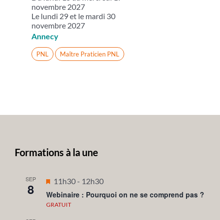
novembre 2027
Le lundi 29 et le mardi 30
novembre 2027
Annecy
PNL
Maître Praticien PNL
Formations à la une
SEP
Mis
11h30
-
12h30
8
en
Webinaire : Pourquoi on ne se comprend pas ?
avant
GRATUIT