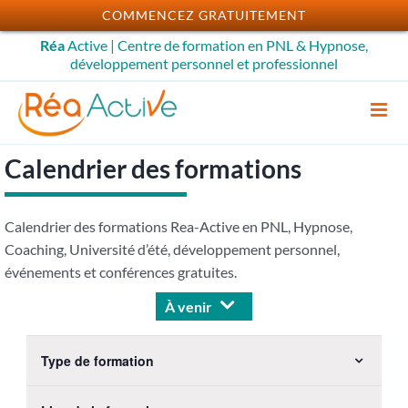
Passer
COMMENCEZ GRATUITEMENT
au
Réa
Active | Centre de formation en PNL & Hypnose,
contenu
développement personnel et professionnel
Calendrier des formations
Calendrier des formations Rea-Active en PNL, Hypnose,
Coaching, Université d’été, développement personnel,
événements et conférences gratuites.
À venir
Sélectionnez
Changing
une
Type de formation
any
Open
date.
filter
of