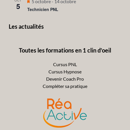
OCT
Mis
5 octobre
-
14 octobre
5
en
Technicien PNL
avant
Les actualités
Toutes les formations en 1 clin d'oeil
Cursus PNL
Cursus Hypnose
Devenir Coach Pro
Compléter sa pratique