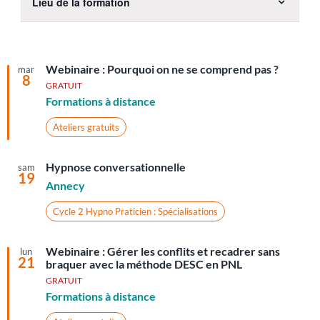
Lieu de la formation
the
Open
form
filter
inputs
will
Webinaire : Pourquoi on ne se comprend pas ?
mar
cause
8
GRATUIT
the
Formations à distance
list
Ateliers gratuits
of
events
to
Hypnose conversationnelle
sam
19
refresh
Annecy
with
Cycle 2 Hypno Praticien : Spécialisations
the
filtered
Webinaire : Gérer les conflits et recadrer sans
lun
results.
21
braquer avec la méthode DESC en PNL
GRATUIT
Formations à distance