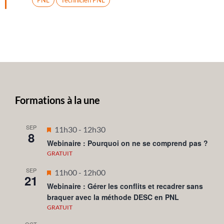
PNL
Technicien PNL
Formations à la une
SEP
Mis
11h30
-
12h30
8
en
Webinaire : Pourquoi on ne se comprend pas ?
avant
GRATUIT
SEP
Mis
11h00
-
12h00
21
en
Webinaire : Gérer les conflits et recadrer sans
braquer avec la méthode DESC en PNL
avant
GRATUIT