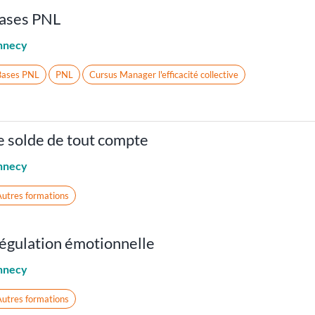
ases PNL
nnecy
Bases PNL
PNL
Cursus Manager l'efficacité collective
e solde de tout compte
nnecy
utres formations
égulation émotionnelle
nnecy
utres formations