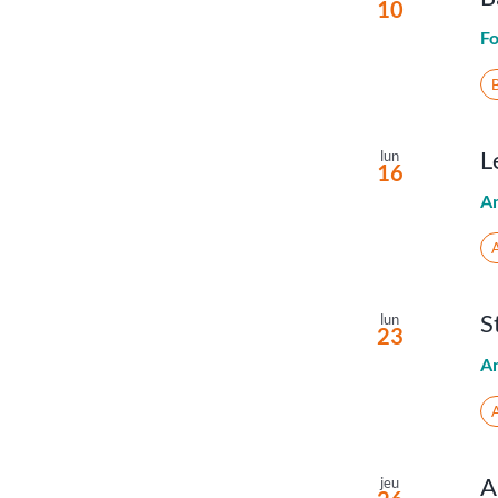
10
Fo
L
lun
16
A
A
S
lun
23
A
A
A
jeu