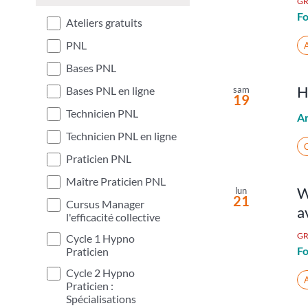
GR
filter
of
Fo
Ateliers gratuits
the
form
PNL
A
inputs
Bases PNL
will
H
Bases PNL en ligne
sam
cause
19
Technicien PNL
the
A
list
Technicien PNL en ligne
C
of
Praticien PNL
events
Maître Praticien PNL
to
W
lun
21
refresh
Cursus Manager
a
with
l'efficacité collective
the
GR
Cycle 1 Hypno
Fo
filtered
Praticien
results.
Cycle 2 Hypno
A
Praticien :
Spécialisations