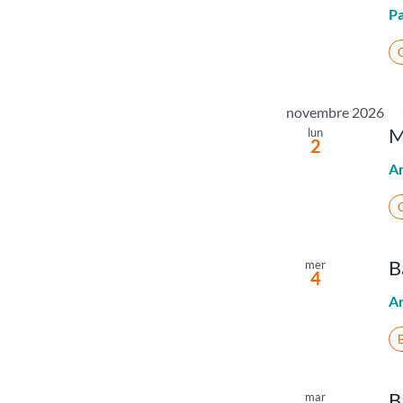
Pa
C
novembre 2026
M
lun
2
A
C
B
mer
4
A
B
mar