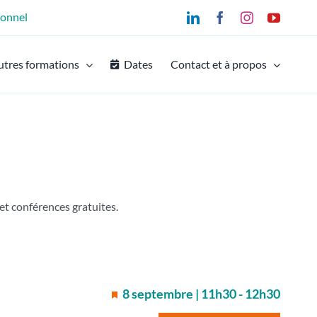
ionnel
LinkedIn
Facebook
Instagram
YouTu
utres formations
Dates
Contact et à propos
t conférences gratuites.
8 septembre | 11h30
-
12h30