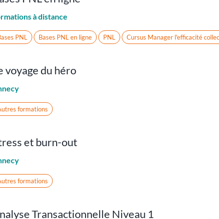
rmations à distance
Bases PNL
Bases PNL en ligne
PNL
Cursus Manager l'efficacité colle
e voyage du héro
nnecy
utres formations
tress et burn-out
nnecy
utres formations
nalyse Transactionnelle Niveau 1