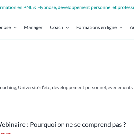
formation en PNL & Hypnose, développement personnel et profess
pnose
Manager
Coach
Formations en ligne
A
aching, Université d’été, développement personnel, événements e
ebinaire : Pourquoi on ne se comprend pas ?