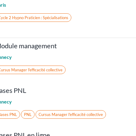
ris
ycle 2 Hypno Praticien : Spécialisations
odule management
nnecy
ursus Manager l'efficacité collective
ases PNL
nnecy
Bases PNL
PNL
Cursus Manager l'efficacité collective
ases PNL en ligne