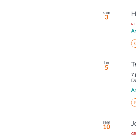
H
sam
3
RE
A
C
T
lun
5
7 
Du
A
J
sam
10
GR