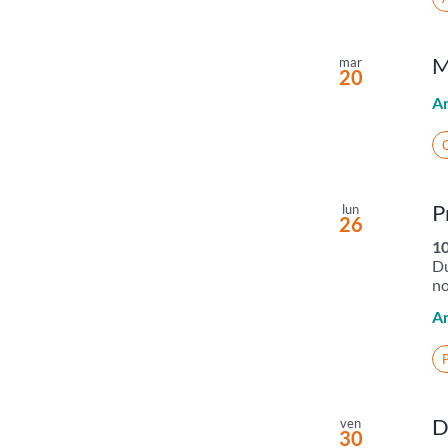
M
mar
20
A
C
P
lun
26
10
Du
no
A
D
ven
30