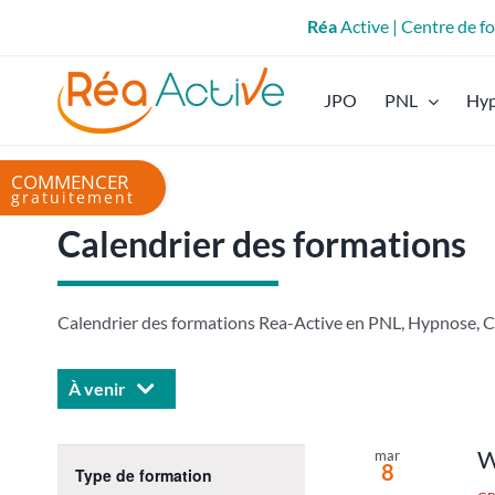
Passer
Réa
Active | Centre de 
au
contenu
JPO
PNL
Hy
Bascule
de
la
Calendrier des formations
zone
de
la
Calendrier des formations Rea-Active en PNL, Hypnose, Co
barre
coulissante
À venir
Sélectionnez
une
W
Changing
mar
8
date.
Type de formation
any
Open