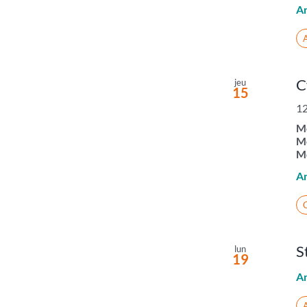
A
A
C
jeu
15
12
Mo
Mo
Mo
A
C
S
lun
19
A
A