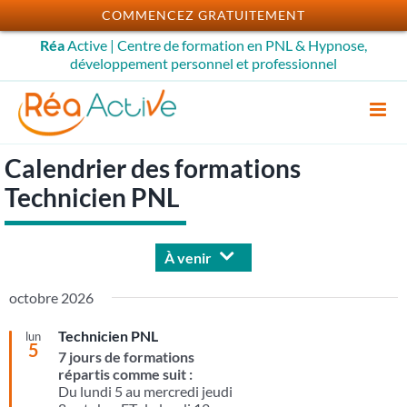
Passer
COMMENCEZ GRATUITEMENT
au
Réa
Active | Centre de formation en PNL & Hypnose,
contenu
développement personnel et professionnel
Calendrier des formations
Technicien PNL
À venir
Sélectionnez
octobre 2026
une
date.
Technicien PNL
lun
5
7 jours de formations
répartis comme suit :
Du lundi 5 au mercredi jeudi