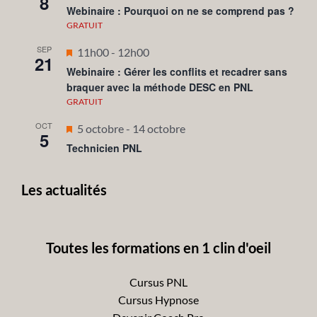
8
en
Webinaire : Pourquoi on ne se comprend pas ?
avant
GRATUIT
SEP
Mis
11h00
-
12h00
21
en
Webinaire : Gérer les conflits et recadrer sans
braquer avec la méthode DESC en PNL
avant
GRATUIT
OCT
Mis
5 octobre
-
14 octobre
5
en
Technicien PNL
avant
Les actualités
Toutes les formations en 1 clin d'oeil
Cursus PNL
Cursus Hypnose