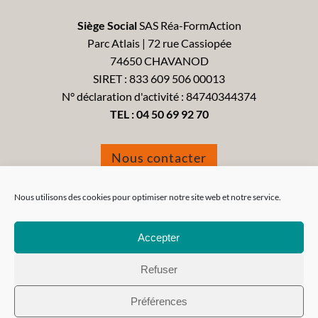
Siège Social
SAS Réa-FormAction
Parc Atlais | 72 rue Cassiopée
74650 CHAVANOD
SIRET : 833 609 506 00013
N° déclaration d'activité : 84740344374
TEL :
04 50 69 92 70
Nous contacter
Formulaire de réclamation
Nous utilisons des cookies pour optimiser notre site web et notre service.
Accepter
Refuser
Tous droits réservés 2021 - Réa-FormAction -
Mentions
Préférences
Légales
-
CGV
-
CGU
-
Politique de confidentialité