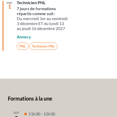
Technicien PNL
mer
1
7 jours de formations
répartis comme suit :
Du mercredi 1er au vendredi
3 décembre ET du lundi 13
au jeudi 16 décembre 2027
Annecy
PNL
Technicien PNL
Formations à la une
SEP
Mis
11h30
-
12h30