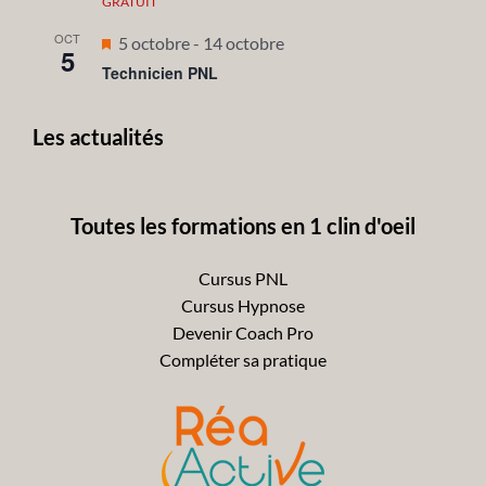
GRATUIT
OCT
Mis
5 octobre
-
14 octobre
5
en
Technicien PNL
avant
Les actualités
Toutes les formations en 1 clin d'oeil
Cursus PNL
Cursus Hypnose
Devenir Coach Pro
Compléter sa pratique