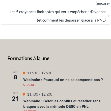
(encore)
Les 5 croyances limitantes qui vous empêchent d’avancer
(et comment les dépasser grâce à la PNL)
Formations à la une
SEP
Mis
11h30
-
12h30
8
en
Webinaire : Pourquoi on ne se comprend pas ?
avant
GRATUIT
SEP
Mis
11h00
-
12h00
21
en
Webinaire : Gérer les conflits et recadrer sans
braquer avec la méthode DESC en PNL
avant