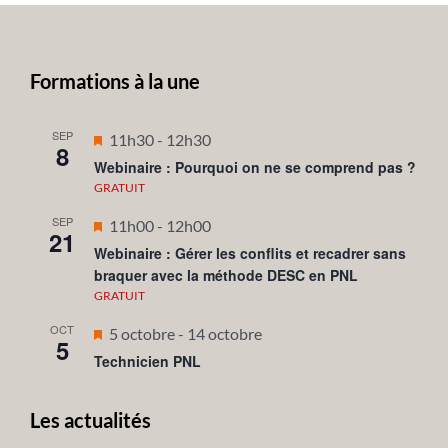
Formations à la une
SEP
Mis
11h30
-
12h30
8
en
Webinaire : Pourquoi on ne se comprend pas ?
avant
GRATUIT
SEP
Mis
11h00
-
12h00
21
en
Webinaire : Gérer les conflits et recadrer sans
braquer avec la méthode DESC en PNL
avant
GRATUIT
OCT
Mis
5 octobre
-
14 octobre
5
en
Technicien PNL
avant
Les actualités