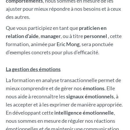
comportements
, nous sommes en mesure de les
ajuster pour mieux répondre à nos besoins et à ceux
des autres.
Que vous participiez en tant que
praticien en
relation d’aide
,
manager
, ou à titre
personnel
, cette
formation, animée par
Eric Mong
, sera ponctuée
d’exemples concrets pour plus d’efficacité.
La gestion des émotions
La formation en analyse transactionnelle permet de
mieux comprendre et de gérer nos
émotions
. Elle
nous aide à reconnaître les
signaux émotionnels
, à
les accepter et à les exprimer de manière appropriée.
En développant cette
intelligence émotionnelle
,
nous sommes en mesure de réguler nos réactions
émotionnelles et de maintenir une communication