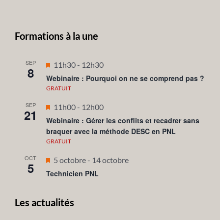
Formations à la une
SEP
Mis
11h30
-
12h30
8
en
Webinaire : Pourquoi on ne se comprend pas ?
avant
GRATUIT
SEP
Mis
11h00
-
12h00
21
en
Webinaire : Gérer les conflits et recadrer sans
braquer avec la méthode DESC en PNL
avant
GRATUIT
OCT
Mis
5 octobre
-
14 octobre
5
en
Technicien PNL
avant
Les actualités