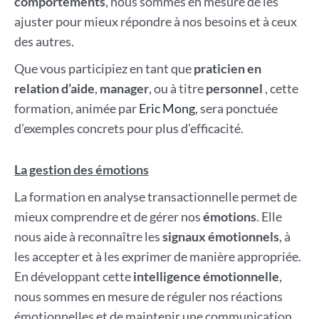
comportements
, nous sommes en mesure de les
ajuster pour mieux répondre à nos besoins et à ceux
des autres.
Que vous participiez en tant que
praticien en
relation d’aide
,
manager
, ou à titre
personnel
, cette
formation, animée par
Eric Mong
, sera ponctuée
d’exemples concrets pour plus d’efficacité.
La gestion des émotions
La formation en analyse transactionnelle permet de
mieux comprendre et de gérer nos
émotions
. Elle
nous aide à reconnaître les
signaux émotionnels
, à
les accepter et à les exprimer de manière appropriée.
En développant cette
intelligence émotionnelle
,
nous sommes en mesure de réguler nos réactions
émotionnelles et de maintenir une communication