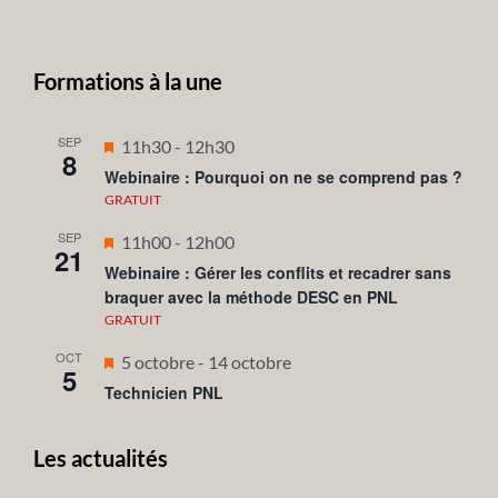
Formations à la une
SEP
Mis
11h30
-
12h30
8
en
Webinaire : Pourquoi on ne se comprend pas ?
avant
GRATUIT
SEP
Mis
11h00
-
12h00
21
en
Webinaire : Gérer les conflits et recadrer sans
braquer avec la méthode DESC en PNL
avant
GRATUIT
OCT
Mis
5 octobre
-
14 octobre
5
en
Technicien PNL
avant
Les actualités