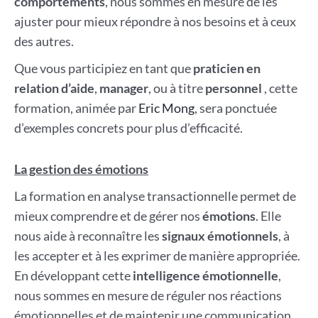
comportements
, nous sommes en mesure de les
ajuster pour mieux répondre à nos besoins et à ceux
des autres.
Que vous participiez en tant que
praticien en
relation d’aide
,
manager
, ou à titre
personnel
, cette
formation, animée par
Eric Mong
, sera ponctuée
d’exemples concrets pour plus d’efficacité.
La gestion des émotions
La formation en analyse transactionnelle permet de
mieux comprendre et de gérer nos
émotions
. Elle
nous aide à reconnaître les
signaux émotionnels
, à
les accepter et à les exprimer de manière appropriée.
En développant cette
intelligence émotionnelle
,
nous sommes en mesure de réguler nos réactions
émotionnelles et de maintenir une communication