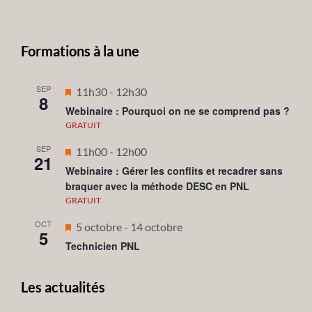
Formations à la une
SEP
Mis
11h30
-
12h30
8
en
Webinaire : Pourquoi on ne se comprend pas ?
avant
GRATUIT
SEP
Mis
11h00
-
12h00
21
en
Webinaire : Gérer les conflits et recadrer sans
braquer avec la méthode DESC en PNL
avant
GRATUIT
OCT
Mis
5 octobre
-
14 octobre
5
en
Technicien PNL
avant
Les actualités