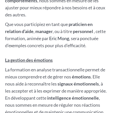
comportements
, nous sommes en mesure de les
ajuster pour mieux répondre à nos besoins et à ceux
des autres.
Que vous participiez en tant que
praticien en
relation d’aide
,
manager
, ou à titre
personnel
, cette
formation, animée par
Eric Mong
, sera ponctuée
d’exemples concrets pour plus d’efficacité.
La gestion des émotions
La formation en analyse transactionnelle permet de
mieux comprendre et de gérer nos
émotions
. Elle
nous aide à reconnaître les
signaux émotionnels
, à
les accepter et à les exprimer de manière appropriée.
En développant cette
intelligence émotionnelle
,
nous sommes en mesure de réguler nos réactions
émotionnelles et de maintenir une communication