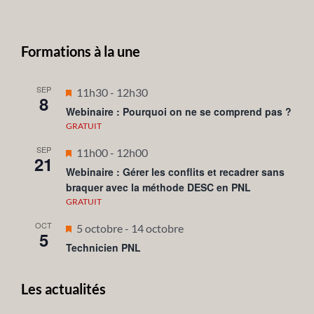
Formations à la une
SEP
Mis
11h30
-
12h30
8
en
Webinaire : Pourquoi on ne se comprend pas ?
avant
GRATUIT
SEP
Mis
11h00
-
12h00
21
en
Webinaire : Gérer les conflits et recadrer sans
braquer avec la méthode DESC en PNL
avant
GRATUIT
OCT
Mis
5 octobre
-
14 octobre
5
en
Technicien PNL
avant
Les actualités