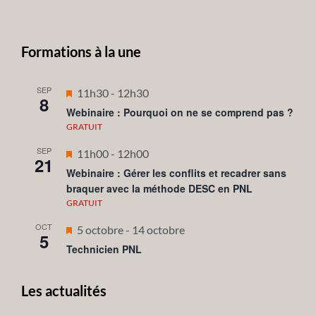
Formations à la une
SEP
Mis
11h30
-
12h30
8
en
Webinaire : Pourquoi on ne se comprend pas ?
avant
GRATUIT
SEP
Mis
11h00
-
12h00
21
en
Webinaire : Gérer les conflits et recadrer sans
braquer avec la méthode DESC en PNL
avant
GRATUIT
OCT
Mis
5 octobre
-
14 octobre
5
en
Technicien PNL
avant
Les actualités