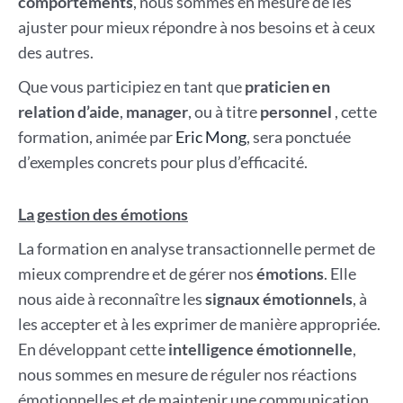
comportements
, nous sommes en mesure de les
ajuster pour mieux répondre à nos besoins et à ceux
des autres.
Que vous participiez en tant que
praticien en
relation d’aide
,
manager
, ou à titre
personnel
, cette
formation, animée par
Eric Mong
, sera ponctuée
d’exemples concrets pour plus d’efficacité.
La gestion des émotions
La formation en analyse transactionnelle permet de
mieux comprendre et de gérer nos
émotions
. Elle
nous aide à reconnaître les
signaux émotionnels
, à
les accepter et à les exprimer de manière appropriée.
En développant cette
intelligence émotionnelle
,
nous sommes en mesure de réguler nos réactions
émotionnelles et de maintenir une communication