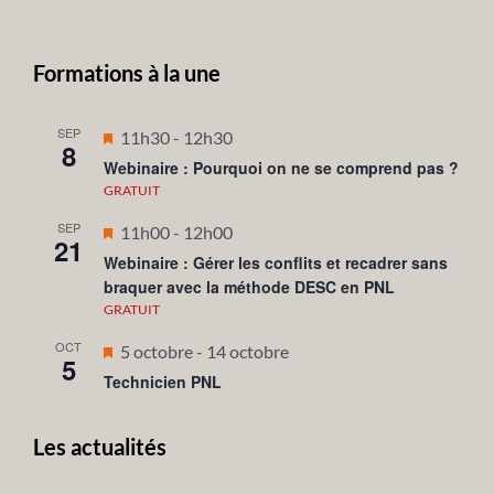
Formations à la une
SEP
Mis
11h30
-
12h30
8
en
Webinaire : Pourquoi on ne se comprend pas ?
avant
GRATUIT
SEP
Mis
11h00
-
12h00
21
en
Webinaire : Gérer les conflits et recadrer sans
braquer avec la méthode DESC en PNL
avant
GRATUIT
OCT
Mis
5 octobre
-
14 octobre
5
en
Technicien PNL
avant
Les actualités